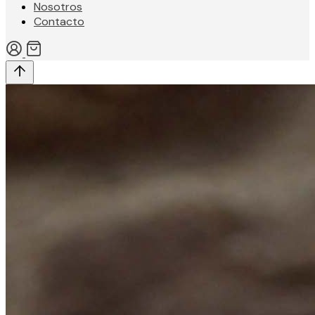
Nosotros
Contacto
Mi
cuenta
Categorías
Zenfuton
Productos